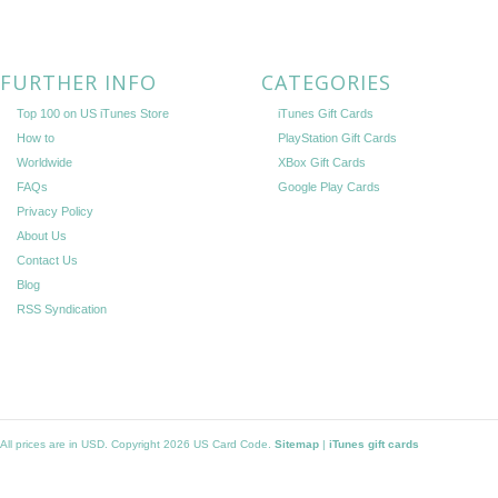
FURTHER INFO
CATEGORIES
Top 100 on US iTunes Store
iTunes Gift Cards
How to
PlayStation Gift Cards
Worldwide
XBox Gift Cards
FAQs
Google Play Cards
Privacy Policy
About Us
Contact Us
Blog
RSS Syndication
All prices are in
USD
. Copyright 2026 US Card Code.
Sitemap
|
iTunes gift cards