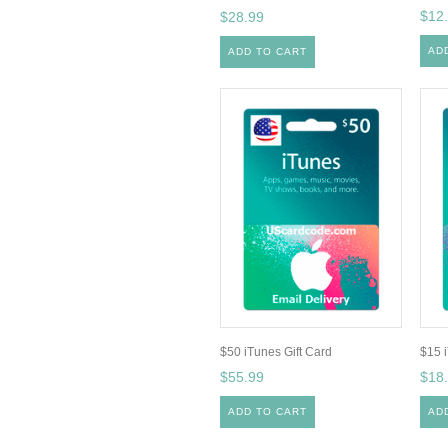
$12
$28.99
AD
ADD TO CART
$50 iTunes Gift Card
$15 
$55.99
$18
ADD TO CART
AD