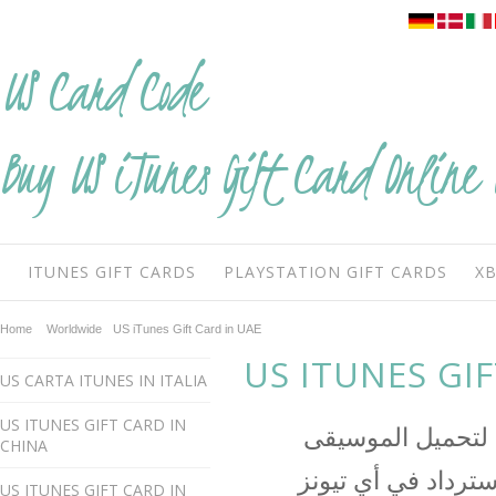
US
Card Code
Buy US iTunes Gift Card Online 
ITUNES GIFT CARDS
PLAYSTATION GIFT CARDS
XB
Home
Worldwide
US iTunes Gift Card in UAE
US ITUNES GI
US CARTA ITUNES IN ITALIA
US ITUNES GIFT CARD IN
د لتحميل الموسيقى
CHINA
استرداد في أي تيونز
US ITUNES GIFT CARD IN