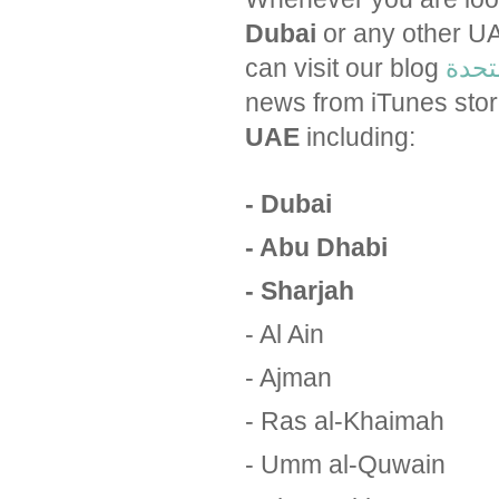
Dubai
or any other UA
can visit our blog
متحدة
news from iTunes sto
UAE
including:
- Dubai
- Abu Dhabi
- Sharjah
- Al Ain
- Ajman
- Ras al-Khaimah
- Umm al-Quwain